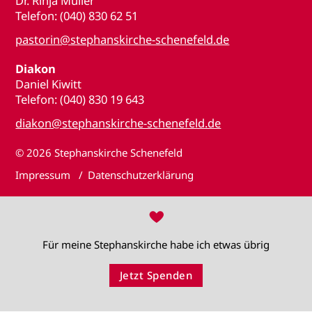
Dr. Rinja Müller
Telefon: (040) 830 62 51
pastorin@stephanskirche-schenefeld.de
Diakon
Daniel Kiwitt
Telefon: (040) 830 19 643
diakon@stephanskirche-schenefeld.de
© 2026
Stephanskirche Schenefeld
Impressum
Datenschutzerklärung
♥
Für meine Stephanskirche habe ich etwas übrig
Jetzt Spenden