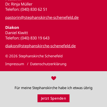
Dr. Rinja Müller
Telefon: (040) 830 62 51
pastorin@stephanskirche-schenefeld.de
Diakon
Daniel Kiwitt
Telefon: (040) 830 19 643
diakon@stephanskirche-schenefeld.de
© 2026
Stephanskirche Schenefeld
Impressum
Datenschutzerklärung
♥
Für meine Stephanskirche habe ich etwas übrig
Jetzt Spenden