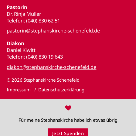
Pastorin
Dr. Rinja Müller
Telefon: (040) 830 62 51
pastorin@stephanskirche-schenefeld.de
Diakon
Daniel Kiwitt
Telefon: (040) 830 19 643
diakon@stephanskirche-schenefeld.de
© 2026
Stephanskirche Schenefeld
Impressum
Datenschutzerklärung
♥
Für meine Stephanskirche habe ich etwas übrig
Jetzt Spenden