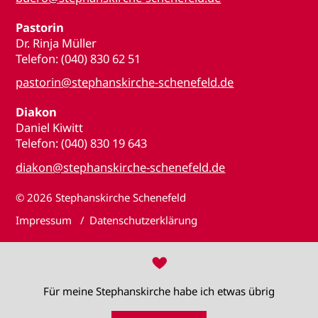
Pastorin
Dr. Rinja Müller
Telefon: (040) 830 62 51
pastorin@stephanskirche-schenefeld.de
Diakon
Daniel Kiwitt
Telefon: (040) 830 19 643
diakon@stephanskirche-schenefeld.de
© 2026
Stephanskirche Schenefeld
Impressum
Datenschutzerklärung
♥
Für meine Stephanskirche habe ich etwas übrig