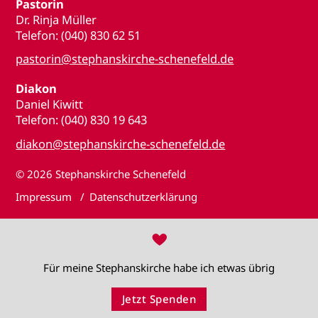
Pastorin
Dr. Rinja Müller
Telefon: (040) 830 62 51
pastorin@stephanskirche-schenefeld.de
Diakon
Daniel Kiwitt
Telefon: (040) 830 19 643
diakon@stephanskirche-schenefeld.de
© 2026
Stephanskirche Schenefeld
Impressum
Datenschutzerklärung
♥
Für meine Stephanskirche habe ich etwas übrig
Jetzt Spenden