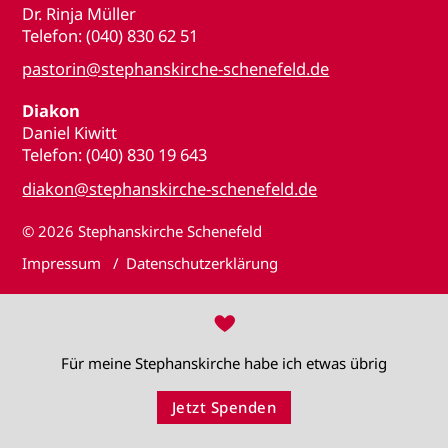
Dr. Rinja Müller
Telefon: (040) 830 62 51
pastorin@stephanskirche-schenefeld.de
Diakon
Daniel Kiwitt
Telefon: (040) 830 19 643
diakon@stephanskirche-schenefeld.de
© 2026
Stephanskirche Schenefeld
Impressum
Datenschutzerklärung
♥
Für meine Stephanskirche habe ich etwas übrig
Jetzt Spenden