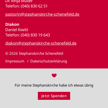
Dr. Rinja Müller
Telefon: (040) 830 62 51
pastorin@stephanskirche-schenefeld.de
Diakon
Daniel Kiwitt
Telefon: (040) 830 19 643
diakon@stephanskirche-schenefeld.de
© 2026
Stephanskirche Schenefeld
Impressum
Datenschutzerklärung
♥
Für meine Stephanskirche habe ich etwas übrig
Jetzt Spenden