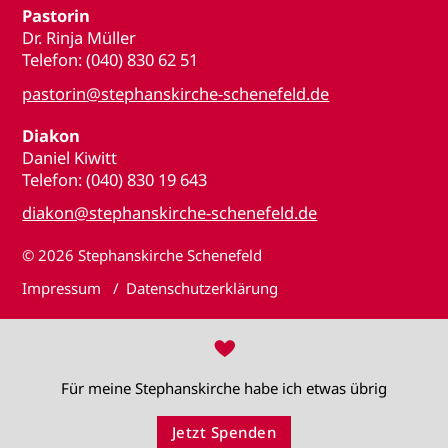
Pastorin
Dr. Rinja Müller
Telefon: (040) 830 62 51
pastorin@stephanskirche-schenefeld.de
Diakon
Daniel Kiwitt
Telefon: (040) 830 19 643
diakon@stephanskirche-schenefeld.de
© 2026
Stephanskirche Schenefeld
Impressum
Datenschutzerklärung
♥
Für meine Stephanskirche habe ich etwas übrig
Jetzt Spenden