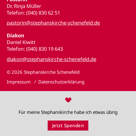
Dr. Rinja Müller
Telefon: (040) 830 62 51
pastorin@stephanskirche-schenefeld.de
Diakon
Daniel Kiwitt
Telefon: (040) 830 19 643
diakon@stephanskirche-schenefeld.de
© 2026
Stephanskirche Schenefeld
Impressum
Datenschutzerklärung
♥
Für meine Stephanskirche habe ich etwas übrig
Jetzt Spenden