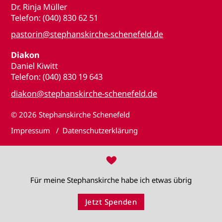
Dr. Rinja Müller
Telefon: (040) 830 62 51
pastorin@stephanskirche-schenefeld.de
Diakon
Daniel Kiwitt
Telefon: (040) 830 19 643
diakon@stephanskirche-schenefeld.de
© 2026
Stephanskirche Schenefeld
Impressum
Datenschutzerklärung
♥
Für meine Stephanskirche habe ich etwas übrig
Jetzt Spenden