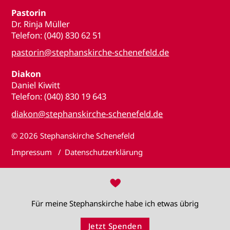
Pastorin
Dr. Rinja Müller
Telefon: (040) 830 62 51
pastorin@stephanskirche-schenefeld.de
Diakon
Daniel Kiwitt
Telefon: (040) 830 19 643
diakon@stephanskirche-schenefeld.de
© 2026
Stephanskirche Schenefeld
Impressum
Datenschutzerklärung
♥
Für meine Stephanskirche habe ich etwas übrig
Jetzt Spenden