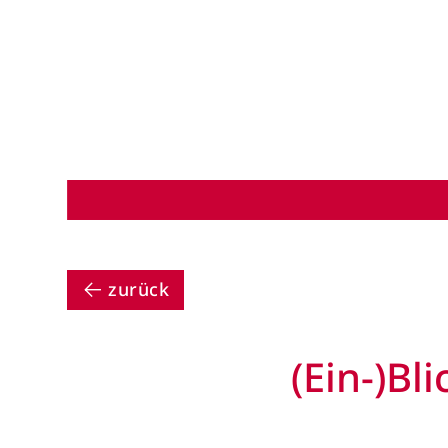
zurück
(Ein-)Bl